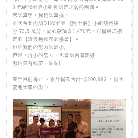
0 元給冠軍隊小組長決定之弱勢團體。
您認真學，我們認真捐。
本次台北內訓D1冠軍隊 【阿土伯】小組競賽總
分 73.5 萬分，愛心款項＄1,470元，已捐給您指
定的【流浪動物花園協會】。
也許我們的努力很渺小,
但是，再小的努力，也會讓台灣變好
哪怕只有那麼一點點!
截至目前為止 ，累計捐款合計=$200,882 ，再次
感謝大家的愛心