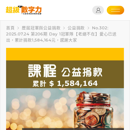
首頁
歷屆冠軍與公益捐款
公益捐款
No.302:
2025.07.24 第206期 Day 1冠軍隊【老總不在】愛心已送
出，累計捐款1,584,164元，感謝大家