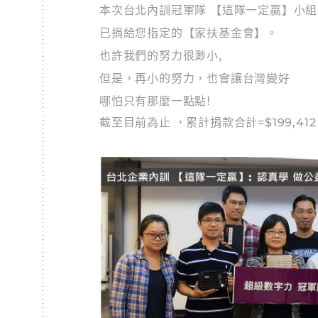
本次台北內訓冠軍隊 【這隊一定贏】小組競賽總
已捐給您指定的【家扶基金會】。
也許我們的努力很渺小,
但是，再小的努力，也會讓台灣變好
哪怕只有那麼一點點!
截至目前為止 ，累計捐款合計=$199,4