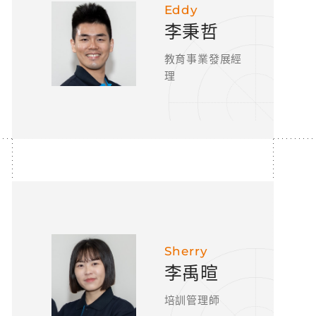
Eddy
李秉哲
教育事業發展經
理
Sherry
李禹暄
培訓管理師