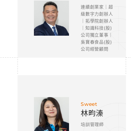
連續創業家｜超
級數字力創辦人
｜拓學院創辦人
｜知識科技(股)
公司獨立董事｜
吳寶春食品(股)
公司經營顧問
Sweet
林畇溱
培訓管理師