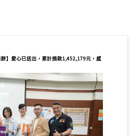
隊【太陽餅】愛心已送出，累計捐款1,452,179元，感