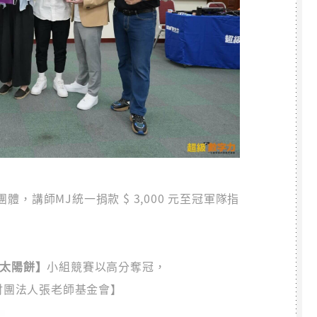
，講師MJ統一捐款 $ 3,000 元至冠軍隊指
【太陽餅】
小組競賽以高分奪冠，
【財團法人張老師基金會】