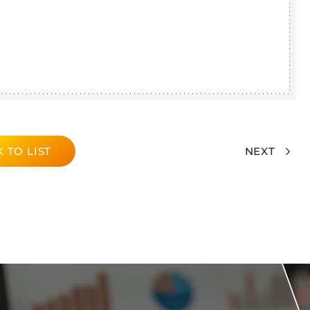
 TO LIST
NEXT