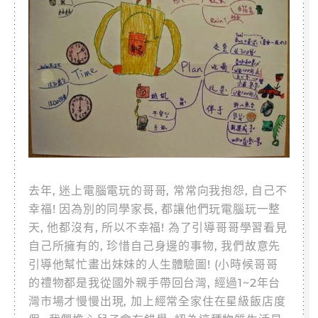
去年, 迷上電腦電玩的哥哥, 常常向我抱怨, 自己不
幸福! 因為別的同學家長, 都讓他們玩電腦玩一整
天, 他都沒有, 所以不幸福! 為了引導哥哥學習看見
自己所擁有的, 珍惜自己身邊的事物, 我們故意先
引導他幫忙畫出妹妹的人生體驗圖! (小時候哥哥
的禮物都是我從國外親手帶回台灣, 經過1~2年台
灣市場才慢慢出現, 加上經常全家住在星級飯店度