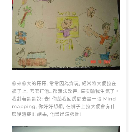
愈來愈大的哥哥, 常常因為貪玩, 經常將大便拉在
褲子上, 怎麼打他…都無法改善, 這次輪我生氣了。
我對著哥哥說: 去! 你給我回房間去畫一張 Mind
mapping, 你好好想想, 在褲子上拉大便會有什
麼後遺症!!! 結果, 他畫出這張圖!