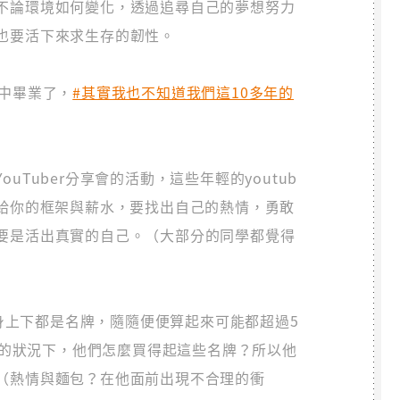
不論環境如何變化，透過追尋自己的夢想努力
也要活下來求生存的韌性。
國中畢業了，
#其實我也不知道我們這10多年的
Tuber分享會的活動，這些年輕的youtub
會給你的框架與薪水，要找出自己的熱情，勇敢
要是活出真實的自己。（大部分的同學都覺得
全身上下都是名牌，隨隨便便算起來可能都超過5
收入的狀況下，他們怎麼買得起這些名牌？所以他
（熱情與麵包？在他面前出現不合理的衝