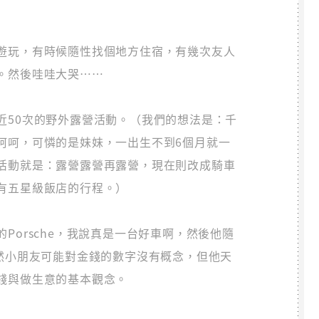
遊玩，有時候隨性找個地方住宿，有幾次友人
。然後哇哇大哭⋯⋯
近50次的野外露營活動。（我們的想法是：千
呵呵，可憐的是妹妹，一出生不到6個月就一
活動就是：露營露營再露營，現在則改成騎車
有五星級飯店的行程。）
Porsche，我說真是一台好車啊，然後他隨
雖然小朋友可能對金錢的數字沒有概念，但他天
錢與做生意的基本觀念。