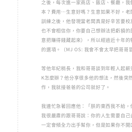
之後，每次進一家商店、飯店、餐廳，我
本？費用…生意好嗎？生意如果不好，老
訓練之後，他發現當老闆真是好辛苦要校
也不會相信你，你要自己想辦法把虧損的
意把賺得錢藏起來），所以經過近十年的
的選項。（MJ OS: 我會不會太早把哥
等他年紀稍長，我和哥哥談到年輕人起薪只
K怎麼辦？他分享很多他的想法，然後突
作，我就接爸爸的公司就好了。
我連忙急著回應他：「朕的東西我不給，
我很嚴肅的跟哥哥說：你的人生需要自己
一定會傾全力出手幫你，但是如果你不開