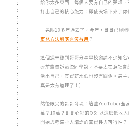
給你太多東西，每個人要有自己的夢想，
打出自己的核心能力：即使天塌下來了你
一晃眼10多年過去了，今年，哥哥已經
育兒方法到底有沒有用
？
這個週末聽到哥哥分享學校邀請不少知名You
er前輩告訴這些同學說，不要太在意社
活出自己，其實薪水低也沒有關係。最主
真是太有道理了！）
然後眼尖的哥哥發現：這些YouTuber
萬？10萬？哥哥心裡的OS: 以這麼低
開始思考這些人講話的真實性與可行性？