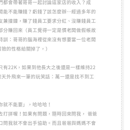
們都會帶著哥哥一起討論這家店的收入？成
闆能不能賺錢？虧錢了該怎麼辦…經過多年的
友兼撞鐘，賺了錢員工要求分紅、沒賺錢員工
部分賺回來（員工覺得一定是慣老闆做假帳故
特訓：哥哥的腦海裡從來沒有想要當一位老闆
哥冒險的性格給關掉了，）
有22K，如果到他長大之後還是一樣維持22
然天外飛來一筆的玩笑話：萬一還是找不到工
你就不能要」，哈哈哈！
去打拼喔！如果有問題，隨時回來問我， 爸爸
口問我就不會出手協助。而且爸爸與媽媽不會