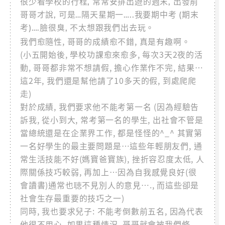
很少看學校的行程, 常常安排出遊的週末, 出發前
哥哥才說, 可是…隔天星期一…..我要期中考 (期末
考)….臉很臭, 不太想跟我們出去玩。
我們愈隨性, 哥哥的成績愈不錯, 真是有趣啊。
(小五開始後, 學校功課愈來愈多, 每次3天2夜的活
動, 哥哥都非常不想請假, 擔心作業作不完, 結果…
這2年, 我們還是幫他請了10多天的假, 到處爬爬
走)
對於成績, 我們要求他不能考第一名 (因為經驗告
訴我, 從小到大, 常考第一名的學生, 出社會不管是
當總統還是在企業界工作, 都是怪怪的^_^ 其實第
一名好學生的最主要問題是…這些年輕朋友們, 通
常生活技能不好(媽寶爸寶族), 挫折容忍度太低, 人
際關係技巧較弱, 再加上…因為自我感覺良好(很
會讀書)通常也聴不見別人的意見…., 而這些卻是
社會生存最重要的技巧之一)
同時, 我也要求兒子: 不能考倒數前五名, 因為代表
他很不用心, 如果這種情況, 哥哥就會被我們修