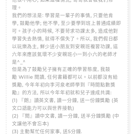
理。
我們的想法是: 學習是一輩子的事情, 只要他肯
學, 鼓勵他學; 他不學, 至少要學到班上普通成績即
可。孩子小的時候, 不要苛求功課太多, 造成他對
學習失去熱情, 就得不償失了。所以, 我們假日都
以玩樂為主, 鮮少送小朋友到安親班複習功課, 這
六年來應該氣壞不少安親班小一到小六的老師才
是^_^
但是為了鼓勵兒子擁有正確的學習態度, 我鼓
勵 Willie 閱讀, 任何書籍都可以。以前都沒有給
獎勵, 今年年初向李河泉老師學到『時間點數獎
勵』的方法, 所以今年年初就和兒子達成共識:
(1) 『朗』讀英文書, 讀一分鐘, 送一份鐘獎勵 (英
文口語能力可以與世界接軌)
(2) 『閱』讀中文書, 讀一分鐘, 送半分鐘獎勵 (中
文讓他不會忘本)
(3) 主動幫忙任何家事, 送5分鐘.