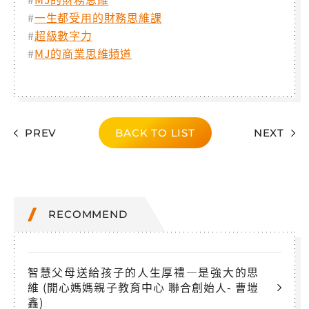
#
一生都受用的財務思維課
#
超級數字力
#
MJ的商業思維頻道
PREV
BACK TO LIST
NEXT
RECOMMEND
智慧父母送給孩子的人生厚禮—是強大的思
維 (開心媽媽親子教育中心 聯合創始人- 曹塏
鑫)