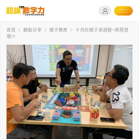
首頁
觀點分享
親子教育
十月份親子桌遊營~熱鬧登
場!!!