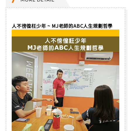
人不徬徨枉少年 ~ MJ老師的ABC人生規劃哲學