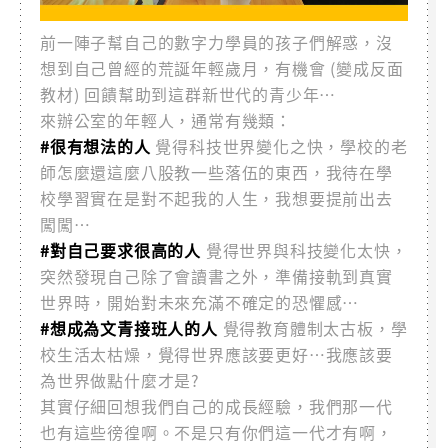
前一陣子幫自己的數字力學員的孩子們解惑，沒
想到自己曾經的荒誕年輕歲月，有機會 (變成反面
教材) 回饋幫助到這群新世代的青少年…
來辦公室的年輕人，通常有幾類：
#很有想法的人
覺得科技世界變化之快，學校的老
師怎麼還這麼八股教一些落伍的東西，我待在學
校學習實在是對不起我的人生，我想要提前出去
闖闖…
#對自己要求很高的人
覺得世界與科技變化太快，
突然發現自己除了會讀書之外，準備接軌到真實
世界時，開始對未來充滿不確定的恐懼感…
#想成為文青接班人的人
覺得教育體制太古板，學
校生活太枯燥，覺得世界應該要更好…我應該要
為世界做點什麼才是?
其實仔細回想我們自己的成長經驗，我們那一代
也有這些徬徨啊。不是只有你們這一代才有啊，