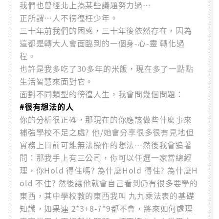
我們也曾經北上為某些議題努力過…
正所謂…人不徬徨枉少年。
三十年前我們的困惑，三十年後依然存在，因為
這都是轉大人會面臨到的一個身-心-靈 轉化過
程。
也許是我多吃了30多年的米飯，現在多了一點點
生活智慧來面對它。
面對不同類型的徬徨人生，我會問幾個問題：
#很有想法的人
你的分析很正確，那現在的你應該做些什麼事來
補強學校不足之處? 他/她會分享很多很有見地但
實務上目前可能無法操作的想法…然後我會追著
問：那我手上有三公司，你可以任選一家當總經
理，你Hold 得住嗎? 為什麼Hold 得住? 為什麼H
old 不住? 然後讓他就會自己看到仍有很多要學的
東西，其中學校教的東西我叫 九九乘法表的基礎
知識，如果連 2*3+8-7*9都不會，將來如何處理