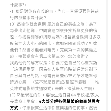
什麼事?)
-什麼是對你有意義的事，內心一直催促著你往前
行的那些事是什麼？
(B) 然後你就會進到 屬於自己的英雄之旅：為了
尋夢出走他鄉，中間會遇到很多挫折與更多的徬
徨，你找得到導師與隊友嗎? 接著還會遇到很多妖
魔鬼怪大大小小的關卡，你如何闖關成功？打敗
他們？然後才能看到曙光，完成第一次的英雄之
旅，接著還會有第二次第三次…您怎麼辦？
我給他們的解方就是：你要打造自己的心靈咒語
（這個超重要，因為在人生至暗時刻通常只剩下
自己與自己對話，你需要這些心靈咒語才能幫你
跨過心魔 （這不就是西遊記/星際爭霸戰…一堆
英雄式電影的共通模式? 是的，這就是人生啊）
(C) 然後現在的你，要從生活日常中/學校裡/家人
長輩身上學會：
#大部分解各個擊破的做事與思考
方式
。仔細觀察生活中你感興趣的任何事，然後