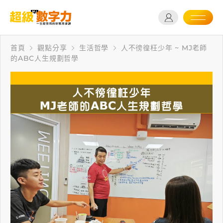
首頁
觀點分享
生活哲學
人不徬徨枉少年 ~ MJ老師
的ABC人生規劃哲學