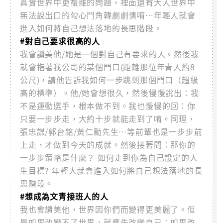
真實世界中更複雜的問題，裡面還有大人世界中
無法說出口的勾心鬥角韓劇劇情唷…年輕人就會
進入如何將自己想法落地的長思階段。
#對自己要求很高的人
我會讚美他/她是一個對自己有要求的人。然後我
就會指著我公司的某個門口(距離那位年青人約8
公尺)，請他告訴我如何一步跳到那個門口（超級
高的標準）。他/她會想很久，然後慢慢說出：我
不是運動選手，根本做不到。我也慢慢的回：你
只要一步步走，大約十步就能走到了唷。同理，
張忠謀/郭台銘/黃仁勳先生…等前輩也是一步步前
上走，才做到今天的成就。然後接著問：那你的
一步步策略是什麼？ 如何走到你為自己設定的人
生目標? 年輕人就會進入如何將自己想法落地的長
思階段。
#想成為文青接班人的人
我也會讚美他，世界因你們而變得更美麗了。但
是如果改變不了世界，就應先改變自己；如果改