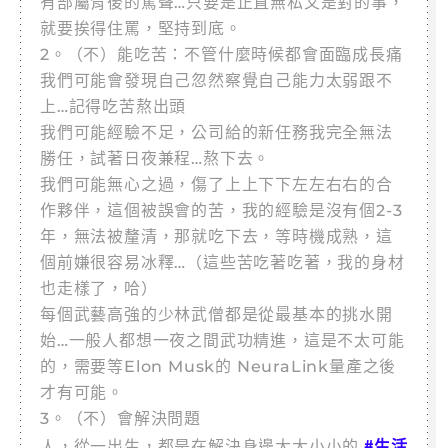
有部屬背後的罵聲…只要是正直無私又是對的事，
就要挨得住罵，堅持到底。
2。（不）能吃苦：不管什麼時候都會面臨成長痛
我們可能會發現自己忽然察覺自己能力太弱跟不
上…記得吃苦熬出頭
我們可能經驗不足，公司給的新任務我完全無法
勝任，試著日夜兼程…熬下去。
我們可能無心之過，傷了上上下下左左右右的合
作夥伴，這個被誤會的苦，我的經驗是沒有個2-3
年，無法被釐清，那就吃下去，等時機成熟，這
個前嫌很容易冰釋…（這些苦吃著吃著，我的身材
也走樣了，哈）
每個武藝高強的少林武僧都是從最基本的挑水開
始…一般人都想一夜之間武功精進，這是不太可能
的，需要等Elon Musk的 NeuraLink量產之後
才有可能。
3。（不）會解決問題
#生活
人，從一出生，都是在解決身邊大大小小的