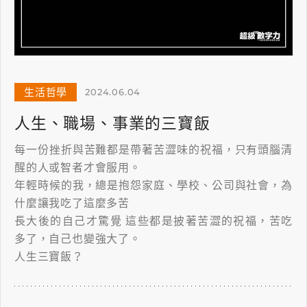
生活哲學
2024.06.04
人生、職場、事業的三寶飯
每一份挫折與苦難都是帶著苦澀味的祝福，只有頭腦清
醒的人或智者才會服用。
年輕時候的我，總是抱怨家庭、學校、公司與社會，為
什麼讓我吃了這麼多苦
長大後的自己才驚覺 這些都是披著苦澀的祝福，苦吃
多了，自己也變強大了。
人生三寶飯？