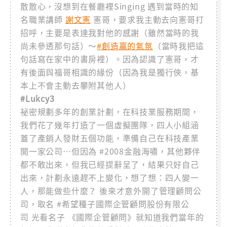
散散心，沒想到在餐廳裡Singing 遇到當時的知
名職業講師
謝文憲
憲哥，要求我主動去向憲哥打
招呼，主要是表達我對他的感謝（雖然當時的我
尚未參透那句話）～
#創造贏的氣氛
（當時我把這
句話寫在家中的書房裡）。因為認識了憲哥，才
有後面與福哥相識的緣份（因為我是獨行俠，基
本上不會主動去攀附其他人）
#Lukcy3
祕密規劃多年的創業計劃，在科技業服務期間，
我們花了幾年打造了一個虛擬團隊，四人小組涵
蓋了產銷人發財五個功能，準備自己在科技產業
開一家公司…但因為 #2008金融海嘯，其他夥伴
都不敢出來，但我已經提辭呈了，結果只好自己
出來，計劃永遠趕不上變化，想了想：四人變一
人，那能做些什麼？ 後來才意外開了管理顧問公
司，取名 #希望種子國際企管顧問股份有限公
司 光看名子 《國際企管顧問》就知道我們當年的