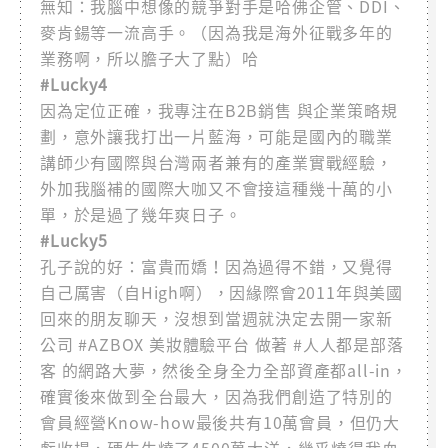
無知：我腦中想像的競爭對手是哈佛企管、DDI、
麥肯鍚等一流高手。（因為我是海外征戰多年的
業務啊，所以膽子大了點）哈
#Lucky4
因為定位正確，我專注在B2B銷售 與企業策略規
劃，意外讓我打出一片藍海，可能是國內的職業
講師少有國際與台灣兩者兼有的產業實戰經驗，
外加我腦補的國際大咖又不會接這種幾十萬的小
單，於是過了幾年爽日子。
#Lucky5
孔子說的好：富貴而嬌！因為過得不錯，又覺得
自己厲害（自High啊），因緣際會2011年與美國
回來的朋友聊天，沒想到當週就決定去開一家新
公司 #AZBOX 美妝體驗平台 做著 #人人都是部落
客 的網路大夢，然後全身全力全部資產都all-in，
確實後來做到全台最大，因為我們創造了特別的
會員經營Know-how最後共有10萬會員，但仍大