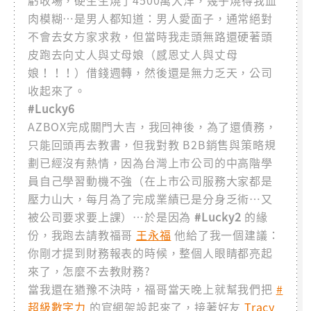
虧收場，硬生生燒了4500萬大洋，幾乎燒得我血
肉模糊…是男人都知道：男人愛面子，通常絕對
不會去女方家求救，但當時我走頭無路還硬著頭
皮跑去向丈人與丈母娘（感恩丈人與丈母
娘！！！）借錢週轉，然後還是無力乏天，公司
收起來了。
#Lucky6
AZBOX完成關門大吉，我回神後，為了還債務，
只能回頭再去教書，但我對教 B2B銷售與策略規
劃已經沒有熱情，因為台灣上市公司的中高階學
員自己學習動機不強（在上市公司服務大家都是
壓力山大，每月為了完成業績已是分身乏術…又
被公司要求要上課）…於是因為
#Lucky2
的緣
份，我跑去請教福哥
王永福
他給了我一個建議：
你剛才提到財務報表的時候，整個人眼睛都亮起
來了，怎麼不去教財務?
當我還在猶豫不決時，福哥當天晚上就幫我們把
#
超級數字力
的官網架設起來了，接著好友
Tracy