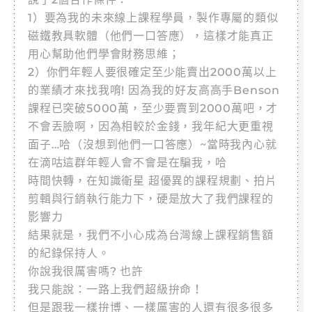
1）要為我的未來線上課程學員，製作專屬的類似
磁鐵教具軟體（他們一口答應），這樣才能真正
用心幫助他們學會財務思維；
2）你們年輕人要很確定至少能賣出2000萬以上
的業績才來找我唷! 因為我的好友高高手Benson
課程已突破5000萬，至少要賣到2000萬吧，才
不會丟臉啊，因為相較於金錢，我年紀大更重視
面子…哈（沒想到他們一口答應）~當時我內心就
在滴咕這群年輕人會不會是在騙我，哈
時間快轉，在知識衛星 超優異的課程規劃、拍片
剪輯與行銷執行能力下，硬是放大了我們課程的
影響力
結果就是，我們不小心成為台灣線上課程銷售額
的紀錄保持人。
你說我很厲害嗎? 也許
我只能說：一路上我們超級拚命！
但是跟我一樣拚博、一樣厲害的人還有很多很多