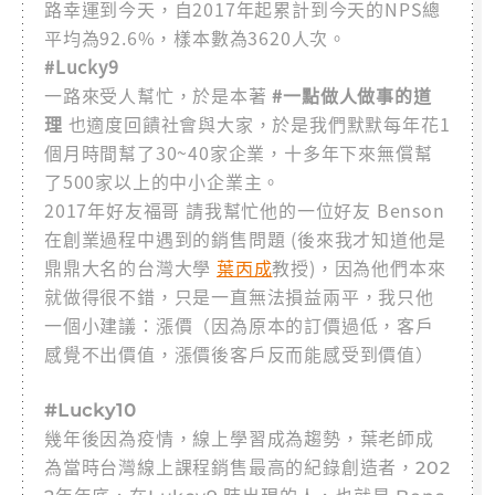
路幸運到今天，自2017年起累計到今天的NPS總
平均為92.6%，樣本數為3620人次。
#Lucky9
一路來受人幫忙，於是本著
#一點做人做事的道
理
也適度回饋社會與大家，於是我們默默每年花1
個月時間幫了30~40家企業，十多年下來無償幫
了500家以上的中小企業主。
2017年好友福哥 請我幫忙他的一位好友 Benson
在創業過程中遇到的銷售問題 (後來我才知道他是
鼎鼎大名的台灣大學
葉丙成
教授)，因為他們本來
就做得很不錯，只是一直無法損益兩平，我只他
一個小建議：漲價（因為原本的訂價過低，客戶
感覺不出價值，漲價後客戶反而能感受到價值）
#Lucky10
幾年後因為疫情，線上學習成為趨勢，葉老師成
為當時台灣線上課程銷售最高的紀錄創造者，202