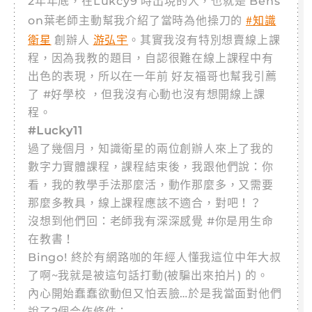
2年年底，在Lukcy9 時出現的人，也就是 Bens
#知識
on葉老師主動幫我介紹了當時為他操刀的
衛星
游弘宇
創辦人
。其實我沒有特別想賣線上課
程，因為我教的題目，自認很難在線上課程中有
出色的表現，所以在一年前 好友福哥也幫我引薦
了 #好學校 ，但我沒有心動也沒有想開線上課
程。
#Lucky11
過了幾個月，知識衛星的兩位創辦人來上了我的
數字力實體課程，課程結束後，我跟他們說：你
看，我的教學手法那麼活，動作那麼多，又需要
那麼多教具，線上課程應該不適合，對吧！？
沒想到他們回：老師我有深深感覺 #你是用生命
在教書！
Bingo! 終於有網路咖的年經人懂我這位中年大叔
了啊~我就是被這句話打動(被騙出來拍片) 的。
內心開始蠢蠢欲動但又怕丟臉…於是我當面對他們
說了2個合作條件：