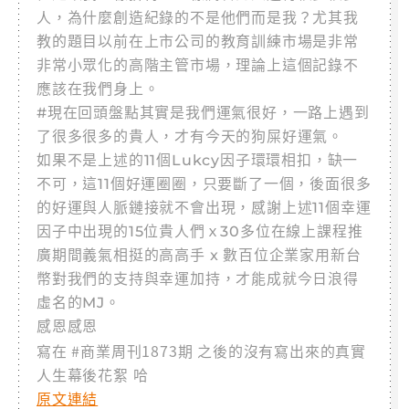
人，為什麼創造紀錄的不是他們而是我？尤其我
教的題目以前在上市公司的教育訓練市場是非常
非常小眾化的高階主管市場，理論上這個記錄不
應該在我們身上。
#現在回頭盤點其實是我們運氣很好，一路上遇到
了很多很多的貴人，才有今天的狗屎好運氣。
如果不是上述的11個Lukcy因子環環相扣，缺一
不可，這11個好運圈圈，只要斷了一個，後面很多
的好運與人脈鏈接就不會出現，感謝上述11個幸運
因子中出現的15位貴人們ｘ30多位在線上課程推
廣期間義氣相挺的高高手 x 數百位企業家用新台
幣對我們的支持與幸運加持，才能成就今日浪得
虛名的MJ。
感恩感恩
寫在 #商業周刊1873期 之後的沒有寫出來的真實
人生幕後花絮 哈
原文連結