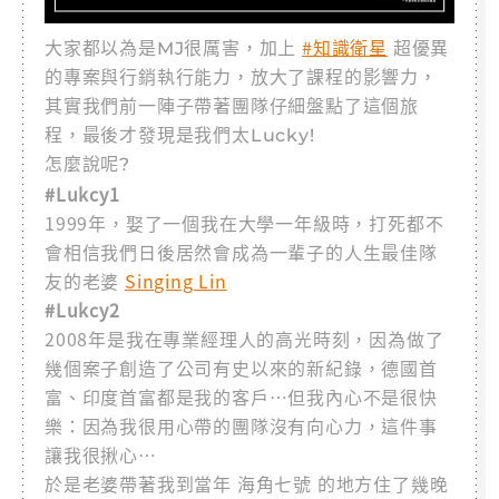
#知識衛星
大家都以為是MJ很厲害，加上
超優異
的專案與行銷執行能力，放大了課程的影響力，
其實我們前一陣子帶著團隊仔細盤點了這個旅
程，最後才發現是我們太Lucky!
怎麼說呢?
#Lukcy1
1999年，娶了一個我在大學一年級時，打死都不
會相信我們日後居然會成為一輩子的人生最佳隊
友的老婆
Singing Lin
#Lukcy2
2008年是我在專業經理人的高光時刻，因為做了
幾個案子創造了公司有史以來的新紀錄，德國首
富、印度首富都是我的客戶…但我內心不是很快
樂：因為我很用心帶的團隊沒有向心力，這件事
讓我很揪心…
於是老婆帶著我到當年 海角七號 的地方住了幾晚