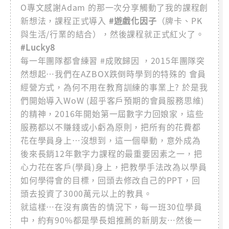
O專文感謝Adam 的那一次分享觸動了我的課程創
新想法，課程正式導入
#遊戲化因子
（牌卡、PK
與生活/行業的結合），然後課程就正式紅火了。
#Lucky8
每一年團隊都會練習 #成敗歸因 ，2015年團隊突
然想起…我們在AZBOX跌倒時學到的特殊的 會員
經營方式，為何不用在教育訓練的事業上? 於是我
們開始導入WoW (超乎客戶預期的會員服務思維)
的精神，2016年開始第一屆數字力回娘家，這些
服務都以不賺錢或小虧為原則，把所有的花費都
花在學員身上…沒想到，這一個舉動，意外成為
後來長銷12年數字力課程的最重要因素之一，把
心力花在客戶(學員)身上，把教學手法改為以學員
如何學得會的目標，回頭去修改自己的PPT，回
頭去投資了3000萬元以上的教具。
就這樣…在沒有廣告的情況下，每一班30位學員
中，約有90%都是學長姐推薦的新朋友…然後一