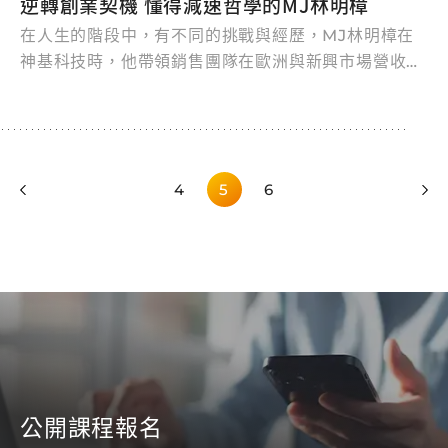
逆轉創業契機 懂得減速哲學的MJ林明樟
在人生的階段中，有不同的挑戰與經歷，MJ林明樟在
神基科技時，他帶領銷售團隊在歐洲與新興市場營收連
續多年創新高
4
5
6
公開課程報名