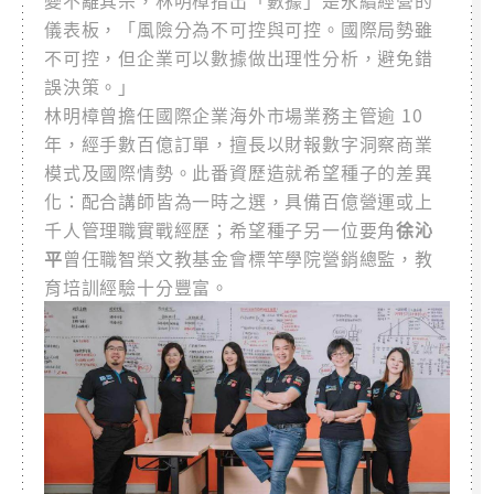
儀表板，「風險分為不可控與可控。國際局勢雖
不可控，但企業可以數據做出理性分析，避免錯
誤決策。」
林明樟曾擔任國際企業海外市場業務主管逾 10
年，經手數百億訂單，擅長以財報數字洞察商業
模式及國際情勢。此番資歷造就希望種子的差異
化：配合講師皆為一時之選，具備百億營運或上
千人管理職實戰經歷；希望種子另一位要角
徐沁
平
曾任職智榮文教基金會標竿學院營銷總監，教
育培訓經驗十分豐富。