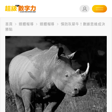
首頁
媒體報導
媒體報導
慎防灰犀牛！數據思維成決
勝點