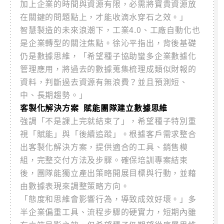
加上企業的時間與資源有限，必需將寶貴資源放
在關鍵的問題點上，才能收滴水穿石之效。」
智慧製造的未來浪潮下，工業4.0、工廠自動化也
是企業轉型的關注焦點。徐沁平指出，背後基礎
仍是數據思維，「希望種子協助蠻多企業數據化
管理應用，將過去的數據蒐集梳理成類似財報的
資料，判斷過去資源有無浪費？並且預測短、
中、長期趨勢。」
客製化解決方案 賦能團隊建立數據思維
強調「不是課上完就結束了」，希望種子特別重
視「賦能」與「後續追蹤」。根據客戶需求整合
出客製化解決方案，提供適合的工具、銷售模
組，完整交付方法及步驟。確保培訓專案結束
後，團隊能獨立產出策略開展目標與行動，並藉
由數據表現來調整策略方向。
「態度和思維會影響行為，導致成效好壞。」多
半企業偏重工具、流程步驟的硬實力，短期內雖