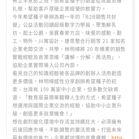
有立竿見影之效，但希望種子仍期望從底層思維
扎根，幫助客戶厚植企業經營的軟實力。
今年希望種子舉辦為期一年的「B2B銷售共好
營」公益活動回饋超級數字力學員，聚集鮮乳
坊、起士公爵、吳寶春麥方店、味覺的感動、勤
工、物外、川寓設計、捷思整合行銷等 21 家知名
企業老闆交流、共學，林明樟將 20 年積累的銷售
實戰經驗及商業思維「講解、分解、再活用」，
協助企業實際導入公司內部。
看見自己的知識經驗被各品牌的創辦人活用創造
更多價值，林明樟感性分享創辦希望種子的初
衷，台灣有 159 萬家中小企業，但多數欠缺資
源，「教育是最簡單翻轉人生的方式，希望種子
想運用與國際企業交流的經驗，協助中小企業升
級，創造更多就業機會！」
想在劇烈變化環境中存活並持續壯大，必須擁有
迅速回應市場、不斷調整的靈活思維。打造未來
最有價值的能力，企業都該懂的底層邏輯：
http