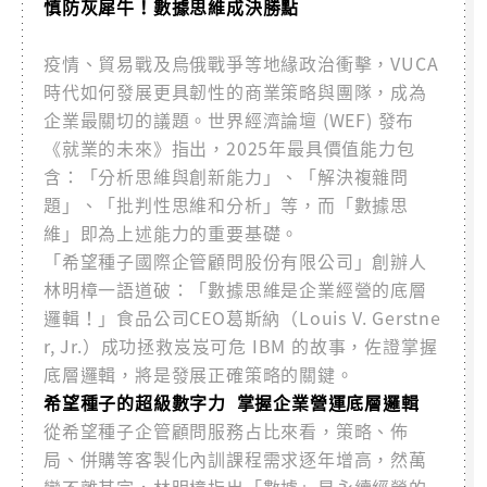
慎防灰犀牛！數據思維成決勝點
疫情、貿易戰及烏俄戰爭等地緣政治衝擊，VUCA
時代如何發展更具韌性的商業策略與團隊，成為
企業最關切的議題。世界經濟論壇 (WEF) 發布
《就業的未來》指出，2025年最具價值能力包
含：「分析思維與創新能力」、「解決複雜問
題」、「批判性思維和分析」等，而「數據思
維」即為上述能力的重要基礎。
「希望種子國際企管顧問股份有限公司」創辦人
林明樟一語道破：「數據思維是企業經營的底層
邏輯！」食品公司CEO​​葛斯納（Louis V. Gerstne
r, Jr.）成功拯救岌岌可危 IBM 的故事，佐證掌握
底層邏輯，將是發展正確策略的關鍵。
希望種子的超級數字力 掌握企業營運底層邏輯
從希望種子企管顧問服務占比來看，策略、佈
局、併購等客製化內訓課程需求逐年增高，然萬
變不離其宗，林明樟指出「數據」是永續經營的