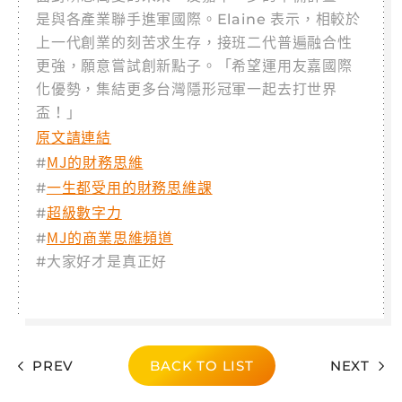
是與各產業聯手進軍國際。Elaine 表示，相較於
上一代創業的刻苦求生存，接班二代普遍融合性
更強，願意嘗試創新點子。「希望運用友嘉國際
化優勢，集結更多台灣隱形冠軍一起去打世界
盃！」
原文請連結
MJ的財務思維
#
一生都受用的財務思維課
#
超級數字力
#
MJ的商業思維頻道
#
#大家好才是真正好
PREV
BACK TO LIST
NEXT