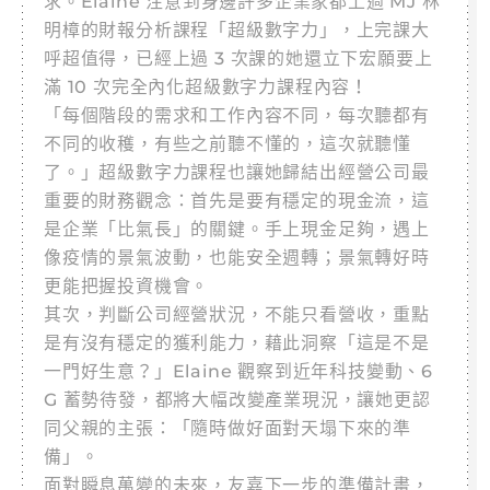
求。Elaine 注意到身邊許多企業家都上過 MJ 林
明樟的財報分析課程「超級數字力」，上完課大
呼超值得，已經上過 3 次課的她還立下宏願要上
滿 10 次完全內化超級數字力課程內容！
「每個階段的需求和工作內容不同，每次聽都有
不同的收穫，有些之前聽不懂的，這次就聽懂
了。」超級數字力課程也讓她歸結出經營公司最
重要的財務觀念：首先是要有穩定的現金流，這
是企業「比氣長」的關鍵。手上現金足夠，遇上
像疫情的景氣波動，也能安全週轉；景氣轉好時
更能把握投資機會。
其次，判斷公司經營狀況，不能只看營收，重點
是有沒有穩定的獲利能力，藉此洞察「這是不是
一門好生意？」Elaine 觀察到近年科技變動、6
G 蓄勢待發，都將大幅改變產業現況，讓她更認
同父親的主張：「隨時做好面對天塌下來的準
備」。
面對瞬息萬變的未來，友嘉下一步的準備計畫，