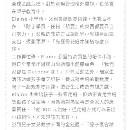
全球金融危機，對於財務管理格外重視，也落實
在親子教育中。
Elaine 小學時，父親會給她零用錢，但數目不
多，「除了學費，任何『想要』的東西都要靠自
己努力。」父親的教育方式讓她從小就練習紀錄
支出、規劃預算，「先懂得花錢才知道怎麼存
錢。」
工作再忙碌，Elaine 都堅持高質量的陪伴小孩，
假日全家常出遊爬山讓她曬出健康膚色，「我們
家都是 Outdoor 咖！」戶外活動之外，居家生
活時她讓孩子每天記帳，養成對金錢的敏銳度，
親子一起規劃零用錢，結合生活成為有趣遊戲。
Elaine 也會給孩子一些零用錢，但她不會用金錢
獎勵孩子做家事，因為她認為家事是全家人的應
盡責任，「給 100 元也好，從用錢方式可以看出
小孩個性，才知道該怎麼教。」
說到兒子女兒截然不同的金錢觀，「兒子很會精