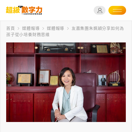
首頁
媒體報導
媒體報導
友嘉集團朱姵穎分享如何為
孩子從小培養財務思維