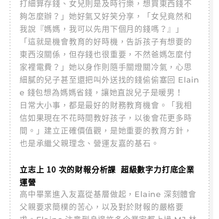
打細算存錢、女兒則是及時行樂，想買東西錢不
夠怎麼辦？」她好氣又好笑分享，「女兒竟然和
我說『媽媽，我可以先用下個月的錢嗎？』」
「這就是機會教育的好時機，告訴孩子有想要的
東西沒關係，但存錢也很重要，不然爸媽怎麼付
家裡電費？」她以身作則隨手關燈關冷氣，心思
細膩的兒子甚至還把叫外送找的錢偷偷塞回 Elain
e 錢包想為媽媽省錢，讓她直說兒子是暖男！
日常大小事，都是最好的財務教育機會。「我相
信如果現在不花時間教好孩子，以後會花更多時
間。」建立正確價值觀，是她重要的教育方針，
也是承繼父親理念、營運友嘉的基石。
立志上 10 次的財報分析課 超級數字力打底企業
運營
高中畢業進入友嘉從基層做起，Elaine 深刻體會
父親要求簡樸的苦心，以及對於財報的嚴格要