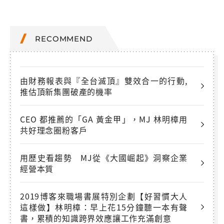
RECOMMEND
由財務報表與『全台滅頂』雙效合一的行動,
推估頂新集團破產的機率
CEO 都推薦的「GA 黃金甲」，MJ 林明樟用
共好理念圈粉客戶
用歷史看趨勢 MJ從《大國崛起》洞察企業
經營本質
2019博客來職場書展特別企劃【好習慣大人
這樣做】林明樟：早上花15分鐘聽一本有聲
書，累積的知識跨界效應讓工作充滿創意