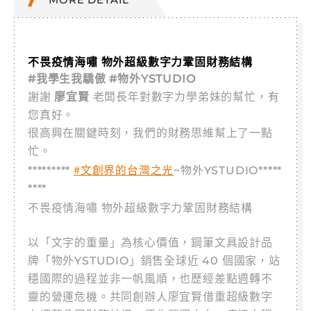
不畏疫情海嘯 物外超級數字力鞏固財務結構
#我學生我驕傲 #物外YSTUDIO
謝謝
廖宜賢
老闆長年對數字力學弟妹的幫忙，有
您真好。
很高興在關鍵時刻，我們的財務思維幫上了一點
忙。
#文創界的台灣之光
*********
~物外YSTUDIO*****
****
不畏疫情海嘯 物外超級數字力鞏固財務結構
以「文字的重量」為核心價值，鋼筆文具設計品
牌「物外YSTUDIO」銷售全球近 40 個國家，站
穩國際的過程並非一帆風順，也歷經差點週轉不
靈的營運危機。共同創辦人廖宜賢借重超級數字