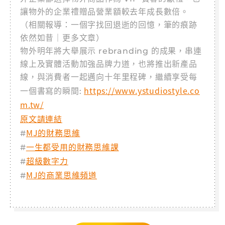
讓物外的企業禮贈品營業額較去年成長數倍。
（相關報導：一個字找回退逝的回憶，筆的痕跡
依然如昔｜更多文章）
物外明年將大舉展示 rebranding 的成果，串連
線上及實體活動加強品牌力道，也將推出新產品
線，與消費者一起邁向十年里程碑，繼續享受每
https://www.ystudiostyle.co
一個書寫的瞬間:
m.tw/
原文請連結
MJ的財務思維
#
一生都受用的財務思維課
#
超級數字力
#
MJ的商業思維頻道
#