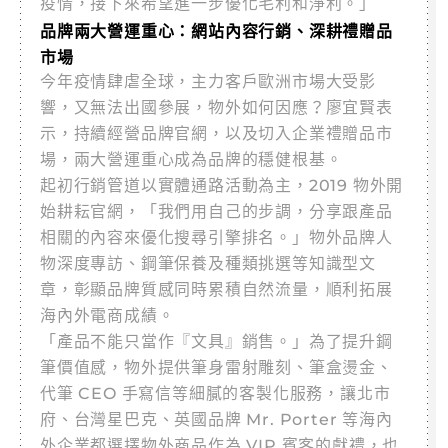
疫情，接下來希望進一步優化毛利和淨利。」
品牌兩大營運重心：網站內容行銷、深耕禮贈品
市場
今年疫情肆虐全球，主力客戶歐洲市場大受影
響，又無法出國參展，物外如何因應？廖宜賢表
示，持續經營品牌官網，以及切入企業禮贈品市
場，兩大營運重心成為品牌的穩健根基。
起初行銷管道以實體通路活動為主，2019 物外開
始耕耘官網，「我們用自己的步調，分享跟產品
相關的內容來優化搜尋引擎排名。」物外品牌人
物深度專訪、鋼筆保養及種類挑選等知識型文
章，彰顯品牌質感同時累積自然流量，順利拓展
海內外電商成績。
「產品不能只當作『文具』銷售。」為了提升鋼
筆價值感，物外提供筆身雷射雕刻、筆盒燙金、
代筆 CEO 手寫信等細膩的客製化服務，讓北市
府、台灣星巴克、英國品牌 Mr. Porter 等海內
外企業都選擇物外商品作為 VIP 賓客的獻禮，也