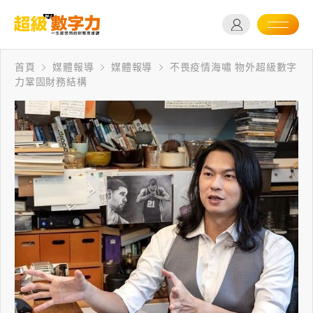
首頁
媒體報導
媒體報導
不畏疫情海嘯 物外超級數字
力鞏固財務結構