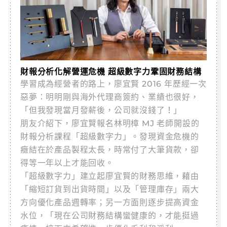
財報分析化解營運危機 超級數字力鞏固財務結構
學習成為經營者的路上，廖宜賢 2016 年歷經一次
惡夢：明明剛與海外代理商簽約、業績也很好，
「但我發現當月發薪後，公司就沒錢了！」
朋友介紹下，廖宜賢報名林明樟 MJ 老師開設的
財報分析課程「超級數字力」。發現資金危機的
癥結在於產品製程太長，時常付了大筆貨款，卻
得等一年以上才能回收。
「超級數字力」建立起廖宜賢的財務思維，藉由
「縮短訂貨到出貨時間」以及「管理庫存」兩大
方向優化產品週轉率；另一方面則逐步提高資金
水位，「現在公司財務結構蠻健康的，才能挺過