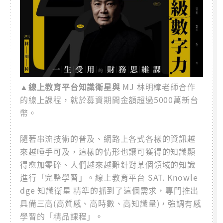
▲線上教育平台知識衛星與
MJ 林明樟老師合作
的線上課程，就於募資期間金額超過5000萬新台
幣。
隨著串流技術的普及、網路上各式各樣的資訊越
來越唾手可及，這樣的情形也讓可獲得的知識顯
得愈加零碎、人們越來越難針對某個領域的知識
進行「完整學習」。線上教育平台 SAT. Knowle
dge 知識衛星 精準的抓到了這個需求，專門推出
具備三高(高質感、高時數、高知識量)，強調有感
學習的「精品課程」。