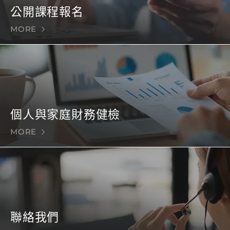
公開課程報名
MORE
個人與家庭財務健檢
MORE
聯絡我們