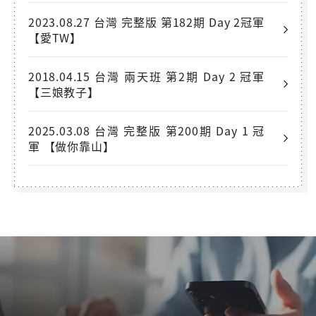
2023.08.27 台灣 完整版 第182期 Day 2冠軍
【愛TW】
2018.04.15 台灣 兩天班 第2期 Day 2 冠軍
【三娘教子】
2025.03.08 台灣 完整版 第200期 Day 1 冠
軍 【做你靠山】