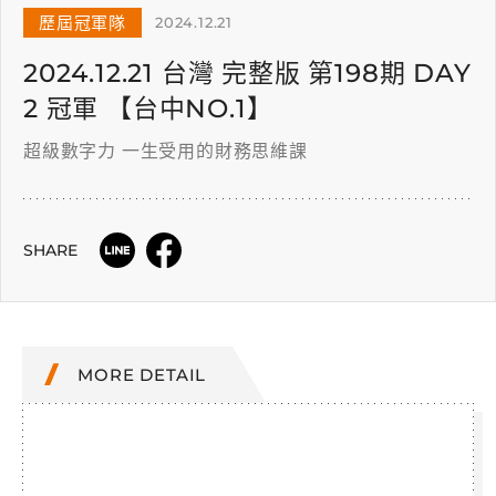
歷屆冠軍隊
2024.12.21
2024.12.21 台灣 完整版 第198期 DAY
2 冠軍 【台中NO.1】
超級數字力 一生受用的財務思維課
SHARE
MORE DETAIL