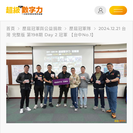
首頁
歷屆冠軍與公益捐款
歷屆冠軍隊
2024.12.21 台
灣 完整版 第198期 Day 2 冠軍 【台中No.1】