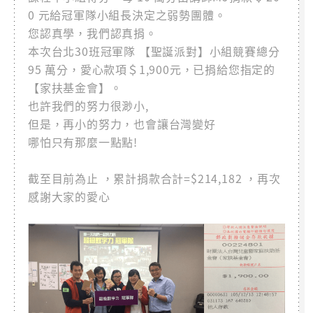
0 元給冠軍隊小組長決定之弱勢團體。
您認真學，我們認真捐。
本次台北30班冠軍隊 【聖誕派對】小組競賽總分
95 萬分，愛心款項＄1,900元，已捐給您指定的
【家扶基金會】。
也許我們的努力很渺小,
但是，再小的努力，也會讓台灣變好
哪怕只有那麼一點點!
截至目前為止 ，累計捐款合計=$214,182 ，再次
感謝大家的愛心