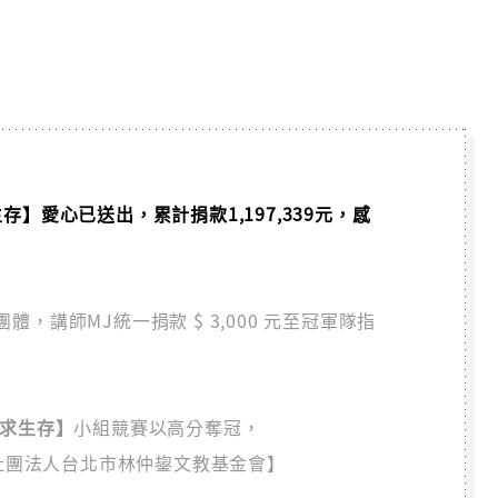
隊【求生存】愛心已送出，累計捐款1,197,339元，感
，講師MJ統一捐款 $ 3,000 元至冠軍隊指
隊【求生存】
小組競賽以高分奪冠，
【社團法人台北市林仲鋆文教基金會】