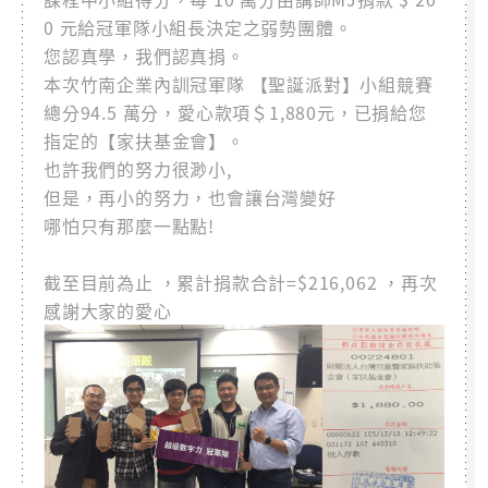
0 元給冠軍隊小組長決定之弱勢團體。
您認真學，我們認真捐。
本次竹南企業內訓冠軍隊 【聖誕派對】小組競賽
總分94.5 萬分，愛心款項＄1,880元，已捐給您
指定的【家扶基金會】。
也許我們的努力很渺小,
但是，再小的努力，也會讓台灣變好
哪怕只有那麼一點點!
截至目前為止 ，累計捐款合計=$216,062 ，再次
感謝大家的愛心