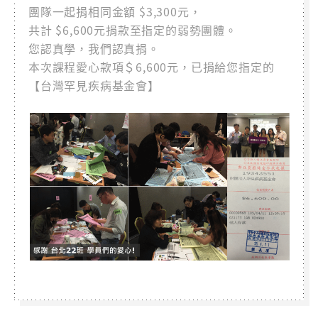
團隊一起捐相同金額 $3,300元，
共計 $6,600元捐款至指定的弱勢團體。
您認真學，我們認真捐。
本次課程愛心款項＄6,600元，已捐給您指定的
【台灣罕見疾病基金會】