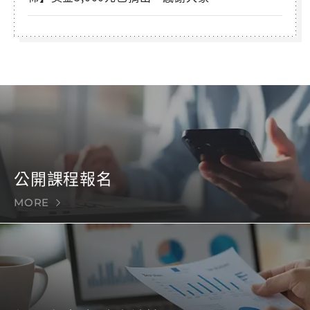
公開課程報名
MORE