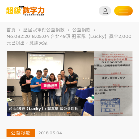
首頁
歷屆冠軍與公益捐款
公益捐款
No.082:2018.05.04 台北49班 冠軍隊【Lucky】獎金2,000
元已捐出，感謝大家
公益捐款
2018.05.04