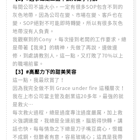
每間公司不論大小，一定有很多SOP包含不到的
灰色地帶，因為公司在變、市場在變、客戶也在
變，SOP絕對不可能即時轉變，所以有很多灰色
地帶沒有人負責。
我觀察到的Cony ，每次接到老闆的工作要求，總
是帶著【我來】的精神，先做了再說，邊做邊
修，到處請教別人，這一點，又打敗了70%以上
的職場前輩。
【3】#高壓力下的甜美笑容
這一點，我最欣賞了！
因為我完全做不到 Grace under fire 這種層次！
我在上市公司當主管及創業這20多年，最強的就
是救火…
每次救火過程，總是過度專注過度嚴厲，加上救
火強調速度，我總是全速前進，腦筋得快轉，講
話也快，每每情急之下總是刀子嘴豆腐心，恨鐵
不成鋼，但聽者有意，容易玻璃心；這真是我帶