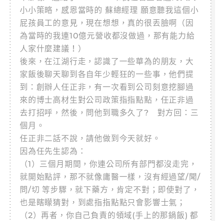
小小策略，感恩當時的 蘇總經理 願意聽我這個小
屁孩員工的意見，現在想想，真的很丟臉啊（因
為當時的我連10億元營收都沒做過，那有能力給
人家什麼建議！）
後來，在江湖行走，認識了一些華為的朋友，大
家飯後聊天聊到各自年少輕狂的一些事，他們提
到：創辦人任正非，有一次看到公司刻意挖腳過
來的博士高材生對公司政策指指點點，任正非過
去打招呼，然後，問他到職多久了? 對方回：三
個月。
任正非二話不說，請他做到今天就好。
因為任先生認為：
（1）三個月期間，你連公司所有部門都沒走完，
就開始點評，那不就像庸醫一樣，沒有經過望/聞/
問/切 等步驟，就下藥方，肯定不對；即使對了，
也是瞎矇猜對，到處指指點點只會影響士氣；
（2）再者，你自己負責的領域(手上的那鍋飯) 都