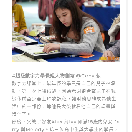
#超級數字力學長姐人物側寫
@Cony 賴
數字力課堂上，最年輕的學員是自己的兒子林承
勳，第一次上課16歲，因為老闆娘希望兒子在我
退休前至少要上10次課程，讓財務思維成為他生
活中的一部份，等他長大後就看他自己的規畫與
造化了。
然後，又教了好友Alex 與Ivy 剛滿18歲的兒女 Je
rry 與Melody。這三位高中生與大學生的學員，