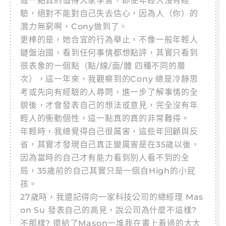
這一點真的值得大家學習，即使年輕人沒有經
驗，絕對不能對自己失去信心，因為人（你）的
潛力無窮啊，Cony做到了。
更棒的是，她合宜的行為舉止，不像一般年輕人
鍵盤治國，看到任何事情都想點評，其實只看到
很表象的一個點（點/線/面/體 四種不同的層
次），這一年來，我觀察到的Cony 總是冷靜思
考或先向有經驗的人尋問，進一步了解事情的全
貌後，才會發表自己的想法或意見，完全沒有年
輕人的衝動個性，這一點真的真的非常難得。
年輕時，我總覺得自己很厲害，這些年回顧與反
省，其實才發現自己真正變厲害是在35歲以後，
因為當時的自己才有能力看到別人看不到的全
局，35歲前的自己其實只是一個自High的小屁
孩。
27歲時，我還記得向一家科技公司的總經理 Mas
on Su 發表自己的高見，說公司為什麼不這樣?
不那樣? 還給了Mason一堆我在書上看過的大大