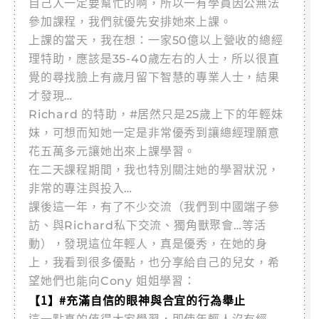
自己人一定要幫忙的啊，所以一有學員因公無法
參加課程，我們就優先安排她來上課。
上課的當天，我在想：一家50億以上營收的總經
理特助，應該是35-40歲左右的人士，所以很直
覺的尋找臉上有歲月留下智慧的專業人士，結果
才發現…
Richard 的特助，#居然只是25歲上下的年輕妹
妹，可想而知她一定是非常優秀到讓總經理願意
花五萬多元讓她出來上課學習。
在二天課程期間，我也特別關注她的學習狀況，
非常的專注與投入…
課後這一年，有了不少交流（我們到中國端子參
訪、與Richard私下交流、獨角獸聚會…等活
動），發現這位年輕人，真是優秀，在她的身
上，我看到很多優點，也分享給自己的兒女，希
望她們也能向Cony 姐姐學習：
【1】#充滿自信的眼神與合宜的行為舉止