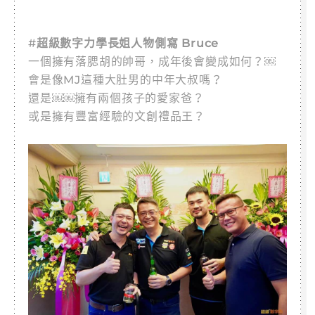
#
超級數字力學長姐人物側寫 Bruce
一個擁有落腮胡的帥哥，成年後會變成如何？￼
會是像MJ這種大肚男的中年大叔嗎？
還是￼￼擁有兩個孩子的愛家爸？
或是擁有豐富經驗的文創禮品王？