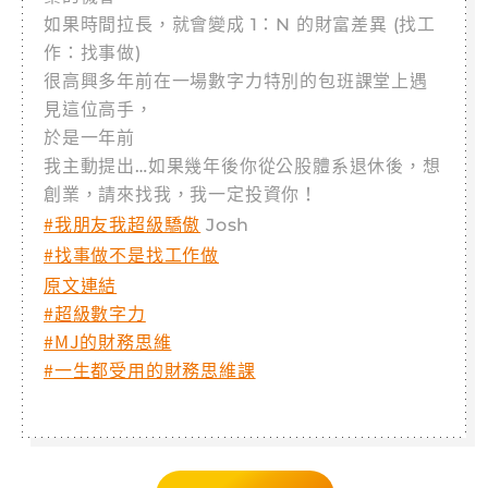
如果時間拉長，就會變成 1：N 的財富差異 (找工
作：找事做)
很高興多年前在一場數字力特別的包班課堂上遇
見這位高手，
於是一年前
我主動提出…如果幾年後你從公股體系退休後，想
創業，請來找我，我一定投資你！
#我朋友我超級驕傲
Josh
#找事做不是找工作做
原文連結
#超級數字力
#MJ的財務思維
#一生都受用的財務思維課