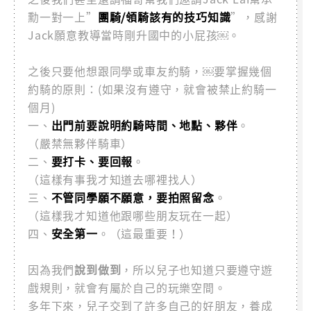
勳一對一上”
團騎/領騎該有的技巧知識
”，感謝
Jack願意教導當時剛升國中的小屁孩￼。
之後只要他想跟同學或車友約騎，￼要掌握幾個
約騎的原則：(如果沒有遵守，就會被禁止約騎一
個月)
一、
出門前要說明約騎時間、地點、夥伴
。
（嚴禁無夥伴騎車）
二、
要打卡、要回報
。
（這樣有事我才知道去哪裡找人）
三、
不管同學願不願意，要拍照留念
。
（這樣我才知道他跟哪些朋友玩在一起）
四、
安全第一
。（這最重要！）
因為我們
說到做到
，所以兒子也知道只要遵守遊
戲規則，就會有屬於自己的玩樂空間。
多年下來，兒子交到了許多自己的好朋友，養成