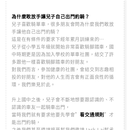
為什麼敢放手讓兒子自己出門約騎？
兒子喜歡騎單車，很多朋友會問為什麼我們敢放
手讓他自己出門約騎？
這是在有條件的要求下經年累月訓練來的…
兒子從小學五年級就開始非常喜歡騎腳踏車，國
中時期更是因為加入學校的單車社團，結交了許
多跟他一樣喜歡騎腳踏車的好朋友。
對我們而言，參加健康的社團，會結交到志趣相
投的好朋友，對他的人生而言會有正面良性的循
環，我們樂見於此。
升上國中之後，兒子會不斷地想要跟認識的、不
認識的車友一起騎車出門，
當時我們就有要求他要先學會”
看交通規則
”才
能出門約騎，
之後我們甚至還請福哥幫我們邀請Jack Lai幫承