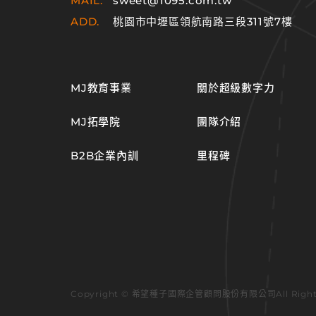
MAIL.
sweet@1095.com.tw
ADD.
桃園市中壢區領航南路三段311號7樓
MJ教育事業
關於超級數字力
MJ拓學院
團隊介紹
B2B企業內訓
里程碑
Copyright © 希望種子國際企管顧問股份有限公司
All Rig