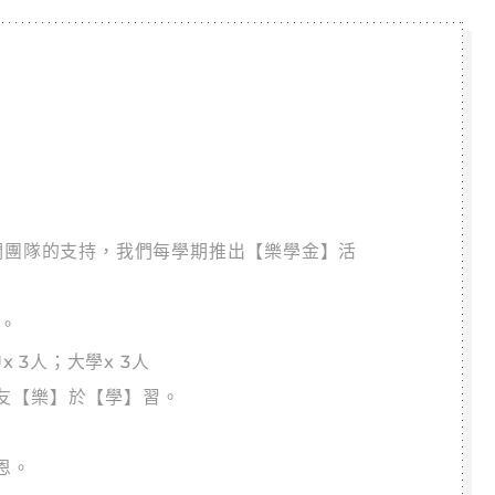
】
們團隊的支持，我們每學期推出【樂學金】活
元。
x 3人；大學x 3人
友【樂】於【學】習。
恩。