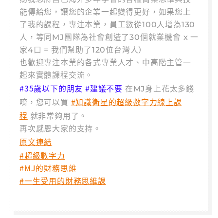
能傳給您，讓您的企業一起變得更好，如果您上
了我的課程，專注本業，員工數從100人增為130
人，等同MJ團隊為社會創造了30個就業機會 x 一
家4口 = 我們幫助了120位台灣人）
也歡迎專注本業的各式專業人才、中高階主管一
起來實體課程交流。
#35歲以下的朋友 #建議不要
在MJ身上花太多錢
#知識衛星的超級數字力線上課
唷，您可以買
程
就非常夠用了。
再次感恩大家的支持。
原文連結
#超級數字力
#MJ的財務思維
#一生受用的財務思維課