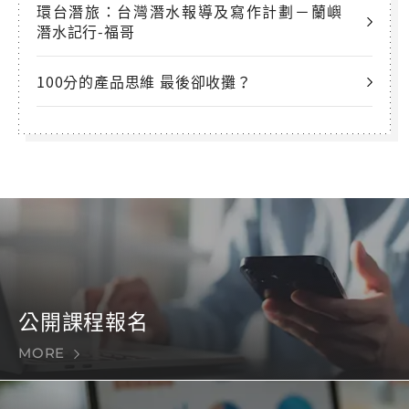
環台潛旅：台灣潛水報導及寫作計劃－蘭嶼
潛水記行-福哥
100分的產品思維 最後卻收攤？
公開課程報名
MORE