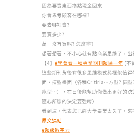
因為要賣東西換點現金回來
你會思考顧客在哪裡?
要去哪裡賣?
要賣多少?
萬一沒有買呢? 怎麼辦?
想著想著，不小心就有點商業思維了，出
【4】
#學會看一種專業期刊超過一年
(不
這些期刊背後有很多思維模式與框架值得
面，這些畫面（各種Critiria…方型? 圓型?
龍型…），在日後能幫助你做出更好的決
隨心所慾的決定要強唷）
看到這，代表您已經大學畢業太久了，來
原文連結
#超級數字力