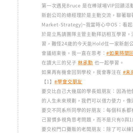
第一次遇見Bruce 是在棒球場VIP回
新創公司的總經理於是主動交流，聊著聊著沒
Market-Strategy)~我當時心中
於是立馬請團隊主管主動拜訪相互學習，
習，難怪24歲的今天能Hold住一家新創
會議結束後，我一直在思考：
#如果時間
在讀大三的兒子
林承勳
也一起學習。
如果再有機會回到學校，我會專注在
#未
【1】
#學會交朋友
要交比自己大幾屆的學長姐朋友：因為他
的人生未來規劃，我們可以借力使力，像
要交不同系所同學的好朋友：每個科系都
己習慣多視角思考問題，而不是只有0與
要交校門口攤販的老闆朋友：除了可以練