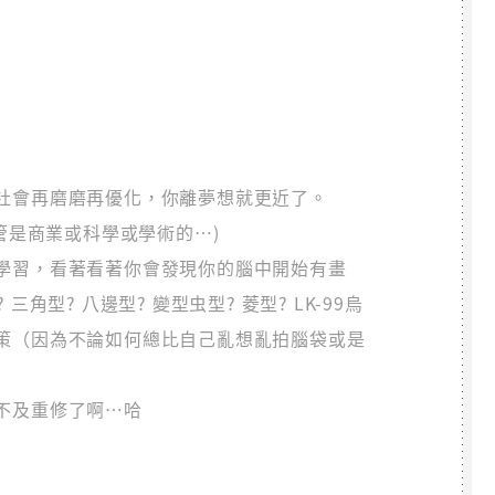
社會再磨磨再優化，你離夢想就更近了。
管是商業或科學或學術的…)
學習，看著看著你會發現你的腦中開始有畫
 三角型? 八邊型? 變型虫型? 菱型? LK-99烏
策（因為不論如何總比自己亂想亂拍腦袋或是
不及重修了啊…哈