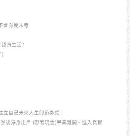
不會有期末考
有認真生活?
)
建立自己未來人生的節奏感！
然後淨身出戶 (帶著現金)畢業離開，進入真實