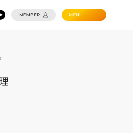
MEMBER
MENU
5
經理