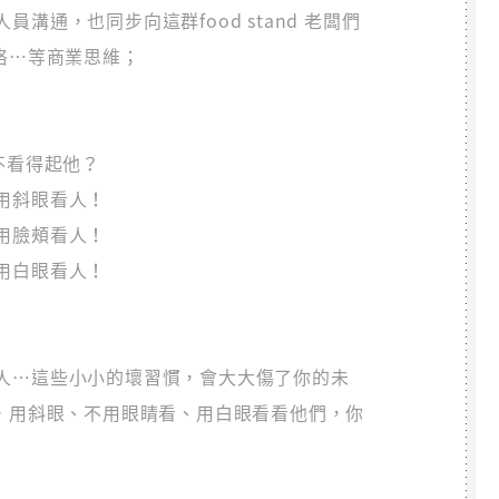
溝通，也同步向這群food stand 老闆們
格…等商業思維；
不看得起他？
用斜眼看人！
用臉頰看人！
用白眼看人！
人…這些小小的壞習慣，會大大傷了你的未
管，用斜眼、不用眼睛看、用白眼看看他們，你