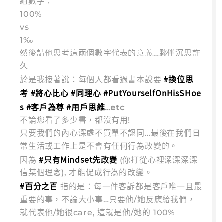
組數字：
100%
vs
1‰
然後請他思考這兩個數字代表的意義…夥伴沉思許
久
#換位思
於是我接著說：每個人都看過書本說要
考 #將心比心 #同理心 #PutYourselfOnHisSHoe
s #客戶為尊 #用戶思維
…etc
不論您看了多少書，都沒有用!
只要我們的內心深處不買單不認同…最後在我們日
常生活或工作上是不會有任何行為改變的。
#只有Mindset先改變
因為
(你打從心裡深深深深
信某個理念), 才能促成行為的改變。
#百分之百
指的是：每一件客訴都是客戶唯一且最
重要的事，不論大小事…只要他/她反應給我們，
就代表他/她很care, 這就是他/她的 100%