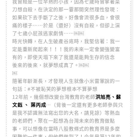
我曾經是一位早熟的小孩，因為七歲時曾拿著菜
刀想自殺，在決定的那一霎那間突然理性發現：
如果砍下去手斷了之後，好像會流很多血，會很
痛的樣子⋯⋯於是（還好）沒有自殺，但卻上演
了七歲小屁孩逃家劇情⋯⋯￼￼
時光快轉，在人生破產谷底時，我堅信著：我一
定能重新爬起來！！！我的未來一定會變強變富
有的，即使天塌下來了我還是能夠生存的信念
後來的後來，就夢想成真了。￼￼
￼
隨著年齡漸長，才發現人生就像小米雷軍說的一
句話：#不被恥笑的夢想根本不算夢想
12年前，幾個想改變台灣教育的老師
洪旭亮、蘇
文鈺 、 葉丙成
…（背後一定還有更多老師參與只
是我不認識無法寫出您的大名，請見諒）等熱血
的老師們，聚在一起想為台灣未來的教育做點
事，可以想像在當時八股教條式的教育界是多麼
困難的一件事，但他們做到了！今年是第12年的