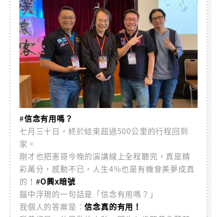
#
信念有用嗎？
七月三十日，終於結束超過500公里的行程回到
家。
剛才也把憲哥今晚的演講線上全程聽完，真是精
彩萬分，感動不已，人生4%也是有機會美夢成真
的！
#
O興x暗號
腦中浮現的一句話是「信念有用嗎？」
我個人的答案是：
信念真的有用！