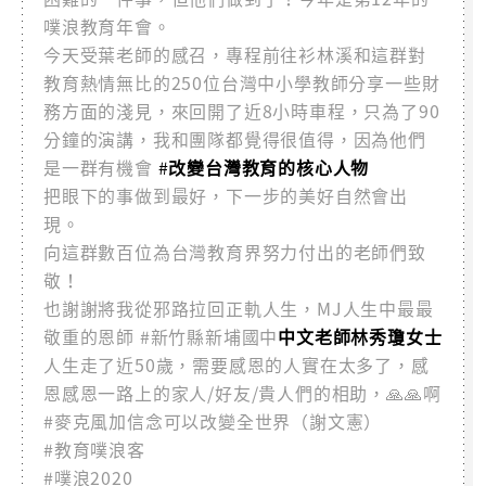
噗浪教育年會。
今天受葉老師的感召，專程前往衫林溪和這群對
教育熱情無比的250位台灣中小學教師分享一些財
務方面的淺見，來回開了近8小時車程，只為了90
分鐘的演講，我和團隊都覺得很值得，因為他們
是一群有機會
#
改變台灣教育的核心人物
把眼下的事做到最好，下一步的美好自然會出
現。
向這群數百位為台灣教育界努力付出的老師們致
敬！
也謝謝將我從邪路拉回正軌人生，MJ人生中最最
敬重的恩師 #新竹縣新埔國中
中文老師林秀瓊女士
人生走了近50歲，需要感恩的人實在太多了，感
恩感恩一路上的家人/好友/貴人們的相助，🙏🙏啊
#麥克風加信念可以改變全世界（謝文憲）
#教育噗浪客
#噗浪2020