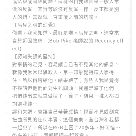
或法規或團隊問題。這樣的自我歸因是一般人常
做的反省，其實等於沒有反省一樣，反正都是別
人的錯，當然就一直重覆之前的坑唷。
【后見之明的幻覺】
你看，我就知道。最好是啦。后見之明，通常來
自於近因效應 （Bob Pike 老師說的 Recency eff
ect)
【認知失調的堅持】
對事情的定見，容易讓自己看不見其他的訊息。
就像我常常以貌取人，第一印象覺得這人靠得
住，所以借錢給他，結果跑了；有些人我是覺得
不靠譜但他們面對生死關頭，我還是幫了他們一
把借錢出去就當做掉了、算了，結果一堆人都如
期還我錢…
認和失調，會讓自己帶著感情：視而不見或刻意
扭曲所見的任何事實。這個東東，全台灣和我都
一起犯了，所以在RGB上困了20多年，好可惜…
後來的16年，我都通通一起蓋章。