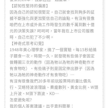
【認知性堅持的偏差】
因為自己的認知很堅定，自己就會找到夠多的証
據不斷強化與更加堅信自己的論點。有沒有很像
咱們在上市或外商工作時發生的數千萬到數十億
元的決策失誤? 呵呵呵，當年我在上市公司服務
時，自己也犯了不少啊。
【神奇式思考幻覺】
1948年美心理學家，搞了一個實驗，每15秒給鴿
子餵食一次，時間一久，就發現有些鴿子會固定
做轉圈三次的動作（因為牠以為牠的神奇動作才
有食物吃）、有些鴿子則是固定伸出脖子（因為
牠以為牠的神奇動作才有食物吃）…
有沒有很像我們20多年前玩股票時的量比價先
行、艾略特波浪理論、費龐數列、黃金比例、W頭
上升波、M頭下跌波、KD…
怎麼避免呢?
我的個人答案建議，出乎意料簡單：