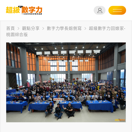
首頁
觀點分享
數字力學長姐側寫
超級數字力回娘家-
桃園綜合版