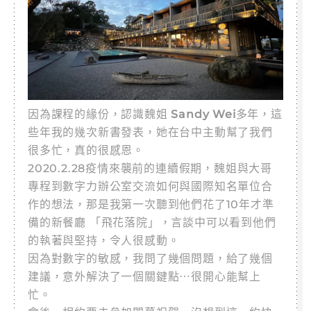
因為課程的緣份，認識魏姐
Sandy Wei
多年，這
些年我的幾次新書發表，她在台中主動幫了我們
很多忙，真的很感恩。
2020.2.28疫情來襲前的連續假期，魏姐與大哥
專程到數字力辦公室交流如何與國際知名單位合
作的想法，那是我第一次聽到他們花了10年才準
備的新餐廳 「飛花落院」，言談中可以看到他們
的執著與堅持，令人很感動。
因為對數字的敏感，我問了幾個問題，給了幾個
建議，意外解決了一個關鍵點⋯很開心能幫上
忙。