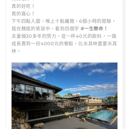
真的好吃！
真的窩心！
下午四點入園，晚上十點離開，6個小時的閒聊，
我在魏姐的笑容中，看到四個字
#一生懸命！
夫妻倆30多年的努力，從一杯40元的飲料，一路
成長賣到一份4000元的餐點，比米其林還要米其
林。