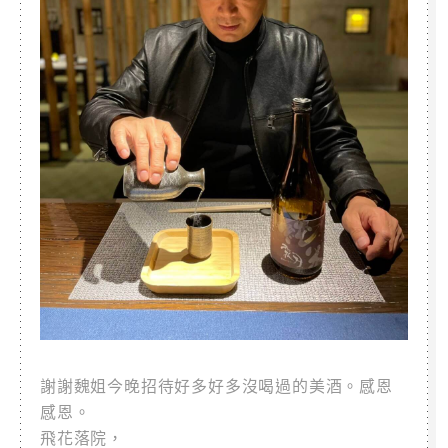
謝謝魏姐今晚招待好多好多沒喝過的美酒。感恩
感恩。
飛花落院，