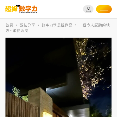
首頁
觀點分享
數字力學長姐側寫
一個令人感動的地
方~ 飛花落院