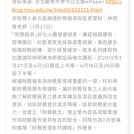
http://
資料來源: 台北醫學大學今日北醫ePaper
blog.tmu.edu.tw/tmubt/010211.html
非財務人員也能精通財務報表與投資理財：林明
樟老師（
3
月
27
日）
｢財務報表｣好比人體健康檢查，確認組織體質、
發現徵兆、診斷異常並採取處置措施，進而健全
組織財務結構、提升經營績效。故本系列課程特
別邀請到林明樟老師開設兩梯次課程，於2012年3
月27日及4月5日開設上半場，4月18日及26日開
設下半場。
解讀財務報表為財務管理裡重要的一環，特別規
劃財務管理先修課程，讓非財務背景之人員也能
夠了解財務報表之基本架構及各項目意義與隠含
資訊，消除財務會計語言障礙，提昇財務會計能
力，並建立「財務概念」使企業內部各項營業運
作與財務運作達到有效的配合，同時也為7月登場
的進階「財務管理系列課程」作暖身。