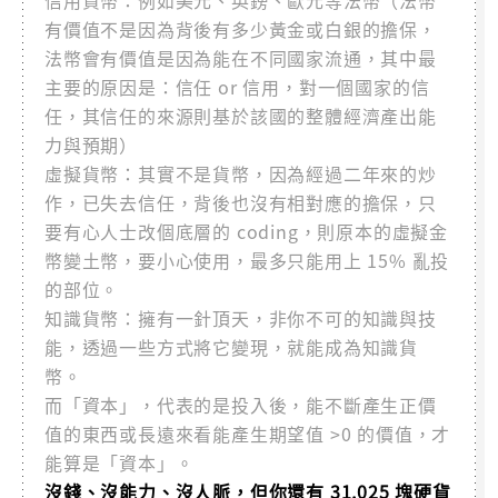
信用貨幣：例如美元、英鎊、歐元等法幣（法幣
有價值不是因為背後有多少黃金或白銀的擔保，
法幣會有價值是因為能在不同國家流通，其中最
主要的原因是：信任 or 信用，對一個國家的信
任，其信任的來源則基於該國的整體經濟產出能
力與預期）
虛擬貨幣：其實不是貨幣，因為經過二年來的炒
作，已失去信任，背後也沒有相對應的擔保，只
要有心人士改個底層的 coding，則原本的虛擬金
幣變土幣，要小心使用，最多只能用上 15% 亂投
的部位。
知識貨幣：擁有一針頂天，非你不可的知識與技
能，透過一些方式將它變現，就能成為知識貨
幣。
而「資本」，代表的是投入後，能不斷產生正價
值的東西或長遠來看能產生期望值 >0 的價值，才
能算是「資本」。
沒錢、沒能力、沒人脈，但你還有 31,025 塊硬貨