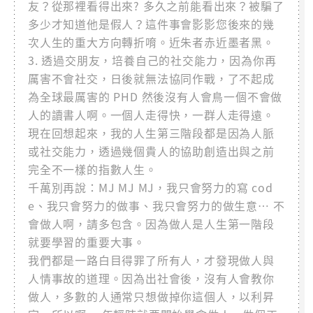
友？從那裡看得出來? 多久之前能看出來？被騙了
多少才知道他是假人？這件事會影影您後來的幾
次人生的重大方向轉折唷。近朱者赤近墨者黑。
3. 透過交朋友，培養自己的社交能力，因為你再
厲害不會社交，日後就無法協同作戰，了不起成
為全球最厲害的 PHD 然後沒有人會鳥一個不會做
人的讀書人啊。一個人走得快，一群人走得遠。
現在回想起來，我的人生第三階段都是因為人脈
或社交能力，透過幾個貴人的協助創造出與之前
完全不一樣的指數人生。
千萬別再說：MJ MJ MJ，我只會努力的寫 cod
e、我只會努力的做事、我只會努力的做生意… 不
會做人啊，請多包含。因為做人是人生第一階段
就要學習的重要大事。
我們都是一路白目得罪了所有人，才發現做人與
人情事故的道理。因為出社會後，沒有人會教你
做人，多數的人通常只想做掉你這個人，以利昇