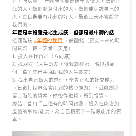
官。所以啊… 年輕時就要開始學會做人，做個正
派的人，做個願意付出的人，做個能保護自己的
人，善良帶要有小刺的好人，最後上天不會虧待
我們的。
年輕是本錢雖是老生成談，但卻是最中聽的話
這個階段
#年輕的我們
，請融錢（預支未來的時
間貨幣，把一天當二天用）：
1. 投入在找自己（方向感）
2. 找朋友（人生戰友，像我就在第一階段找到一
個一輩子會出手協助我的人生戰友）
3. 找出自己做人的道理，學會正派的社交能力
（日後打世界盃會用到的核心能力），就能創造
第二階段的資本，然後從融資，轉到投資。
總結：善用手上僅有的時間貨幣，投入在能增加
產值的事物/能力，為自己積累下一階段能用的資
本。