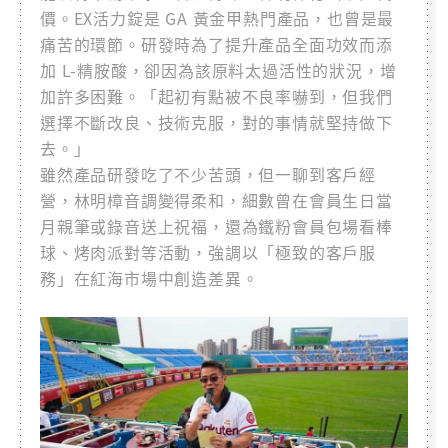
價。EX活力錠是 GA 黃金甲熱門產品，也曾是最
痛苦的環節。研發時為了提升產品全面功效而添
加 L-精胺酸，卻因為該原料太過活性的狀況，增
加許多困難。「起初有點被不良率嚇到，但我們
選擇不斷改良、技術克服，對的事情就堅持做下
去。」
雖然產品研發吃了不少苦頭，但一聊到客戶經
營，林明樟音調變得柔和，細數曾在會員生日當
月親筆或錄音送上祝福，還為鐵粉會員包場看棒
球、烤肉派對等活動，強調以「極致的客戶服
務」在紅海市場中創造差異。