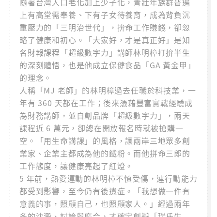
隨著台灣人口老化加上少子化，青壯年族群普遍
上有高堂需奉養、下有子女待養育，成為背負沉
重壓力的「三明治世代」，拚命工作賺錢，卻忽
略了健康和初心。「大家好，才是真正好」是知
名財報課程「超級數字力」講師林明樟打拚半生
的深刻體悟，也是他成立保健食品「GA 黃金甲」
的理念。
人稱「MJ 老師」的林明樟過去任職於科技業，一
年有 360 天都在工作；後來憑藉豐富實戰經驗成
為財務講師，並自創品牌「超級數字力」，兩天
課程近 6 萬元，卻總在開放報名時就被搶購一
空。「用生命講課」的風格，讓兩岸三地眾多創
業家、企業主都成為他的鐵粉。而他拼命三郎的
工作態度，讓健康亮起了紅燈。
5 年前，熱愛運動的林明樟不慎受傷，連行動能力
都受到影響，至今仍有後遺症。「我想做一件有
意義的事，照顧自己，也照顧家人。」經過兩年
多的沈澱、討論與磨合，才確定創辦「瑞氏生