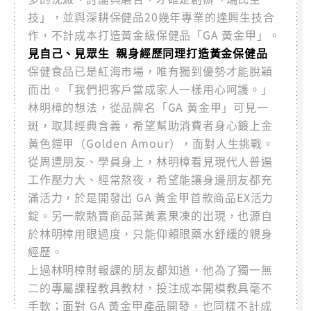
技」，並與深耕保健品20幾年專業的逢興生技合
作，不計成本打造黃金級保健品「GA 黃金甲」。
見自己、見眾生 親身經歷同理打造黃金保健品
保健食品已是紅海市場，唯有獨到優勢才能脫穎
而出。「我們把客戶當成家人一樣用心呵護。」
林明樟的想法，從品牌名「GA 黃金甲」可見一
斑，取其經典含義，希望幫助消費者身心鍍上金
黃色鎧甲（Golden Amour），面對人生挑戰。
從周遭朋友、學員身上，林明樟看見現代人普遍
工作壓力大、經常熬夜，希望能讓身邊朋友都充
滿活力，於是開發出 GA 黃金甲首款商品EX活力
錠。另一款熱賣商品葉黃素果凍的出現，也源自
於林明樟用眼過度，只能仰賴眼藥水舒緩的親身
經歷。
上過林明樟財報課的朋友都知道，他為了獨一無
二的專屬課程教具教材，投注成本開模教具毫不
手軟；面對 GA 黃金甲產品開發，也同樣不計成