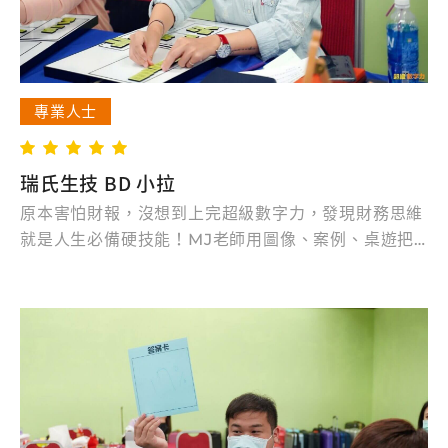
專業人士
瑞氏生技 BD 小拉
原本害怕財報，沒想到上完超級數字力，發現財務思維
就是人生必備硬技能！MJ老師用圖像、案例、桌遊把
財報變得超有邏輯又好懂，讓我從逃避到主動分享投資
心得。三大報表連結人生與事業決策，真正掌握選好公
司、退休規劃不再怕數字。每位企業家、二代、主管都
應該勇敢面對財報，因為它真的能改變你的人生！