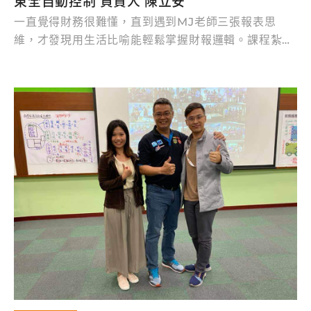
東全自動控制 負責人 陳立安
一直覺得財務很難懂，直到遇到MJ老師三張報表思
維，才發現用生活比喻能輕鬆掌握財報邏輯。課程紮實
又有趣，用獎勵互動加深印象，讓我能用數字判斷公司
抗壓、經營本質，也開始重新規劃自己與企業的財務與
退休策略。創業家、二代、主管既要懂技術，更需要財
務思維模型，早學早受用！