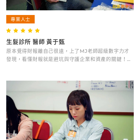
專業人士
生髮診所 醫師 黃于甄
原本覺得財報離自己很遠，上了MJ老師超級數字力才
發現，看懂財報就是避坑與守護企業和資產的關鍵！課
程用三張報表打造財務思維，初學者也能一眼辨別公司
獲利與風險，還能推論產業分類。實務案例、笑點滿
滿，讓理財進步一大步。企業家、主管、創業者必修，
系統化財務知識真的很值得！