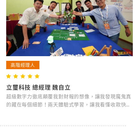
高階經理人
立璽科技 總經理 魏自立
超級數字力徹底顛覆我對財報的想像，讓我發現魔鬼真
的藏在每個細節！兩天體驗式學習，讓我看懂收款快、
付款慢、高翻桌率是好生意，避開高槓桿、沒現金的
雷。MJ老師與團隊的高效專業，每位學長姊的貼心資
源，都讓企業家、二代、主管必修，累積真正的財務競
爭力。這堂課真的相見恨晚，值得每個領導者擁有！