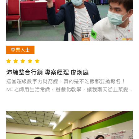
專業人士
沛緁整合行銷 專案經理 廖煥庭
這堂超級數字力財務課，真的是不吃飯都要搶報名！
MJ老師用生活常識、遊戲化教學，讓我兩天從韭菜變
識貨高手，不只學會看財報、排除體質不良公司，更懂
得經營企業細節與決策。企業家、二代、高階主管，光
懂加減乘除就能看懂公司祕密，這堂課一生必修，早學
早贏！