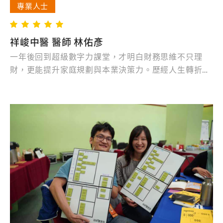
專業人士
祥峻中醫 醫師 林佑彥
一年後回到超級數字力課堂，才明白財務思維不只理
財，更能提升家庭規劃與本業決策力。歷經人生轉折與
黑天鵝事件，才發現選公司、控風險真的很關鍵，也用
財報洞察身邊人的健康狀態，是意外收穫！MJ老師課
程不斷進化，案例豐富又實用，推薦老闆、企業家、主
管必須上一次，燒腦但真的大升級！