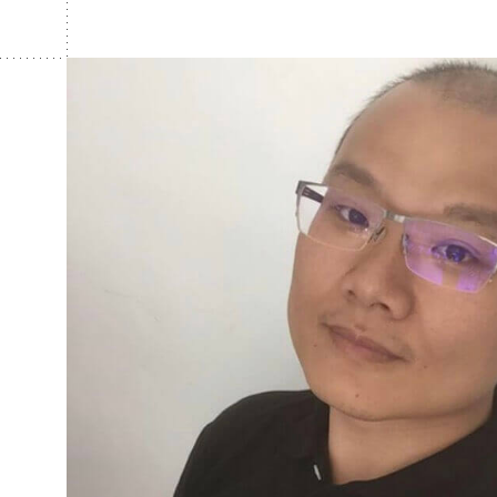
戲與情境題讓大家學會正確判斷與管理風險。企
進修，回家落地分享，真正能扛住責任、打開格