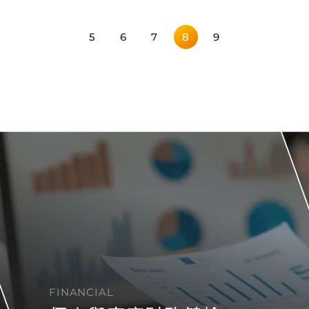
5
6
7
8
9
FINANCIAL