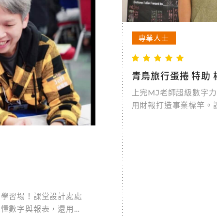
專業人士
青鳥旅行蛋捲 特助 
上完MJ老師超級數字
用財報打造事業標竿。
保本再談投資，學會現
主、二代、主管想穩健
值的財務課！
動學習場！課堂設計處處
難懂數字與報表，還用遊