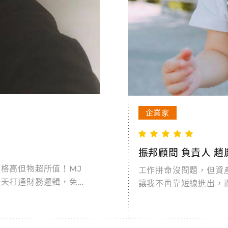
企業家
振邦顧問 負責人 趙
格高但物超所值！MJ
工作拼命沒問題，但資
兩天打通財務邏輯，免死
讓我不再靠短線進出，
堂課讓你少走彎路，提早
發現本業精進之道。財
必修的人生關鍵課！
學更能升級決策力，一