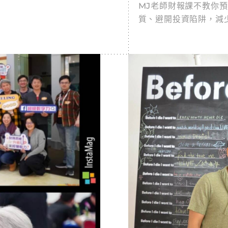
MJ老師財報課不教你
質、避開投資陷阱，減
業風險和本質。高風險
的軌跡。學財報，是企
點！