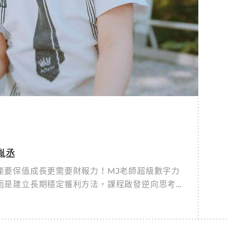
胤丞
產要保值成長更需要財報力！MJ老師超級數字力
而是建立長期穩定獲利方法，課程啟發逆向思考，
報不是選配，而是企業家、主管必備技能，夫妻共
生都受用！