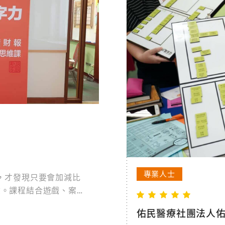
專業人士
，才發現只要會加減比
險。課程結合遊戲、案
化保單規劃，連沒財商基
佑民醫療社團法人佑
務課，讓成長變得簡單有