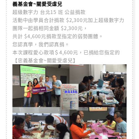
義基金會~關愛受虐兒
超級數字力 台北15 班 公益捐款
活動中由學員合計捐款 $2,300元加上超級數字力
團隊一起捐相同金額 $2,300元，
共計 $4,600元捐款至指定的弱勢團體。
您認真學，我們認真捐。
本次課程愛心款項＄4,600元，已捐給您指定的
【忠義基金會~關愛受虐兒】