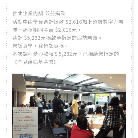
台北企業內訓 公益捐款
活動中由學員合計捐款 $2,616加上超級數字力團
隊一起捐相同金額 $2,616元，
共計 $5,232元捐款至指定的弱勢團體。
您認真學，我們認真捐。
本次課程愛心款項＄5,232元，已捐給您指定的
【罕見疾病基金會】