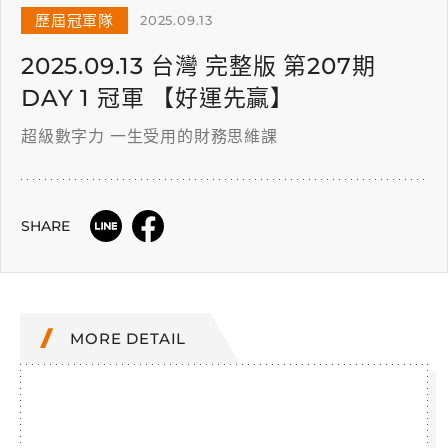
歷屆冠軍隊
2025.09.13
2025.09.13 台灣 完整版 第207期
DAY 1 冠軍 【好運先贏】
超級數字力 一生受用的財務思維課
SHARE
MORE DETAIL