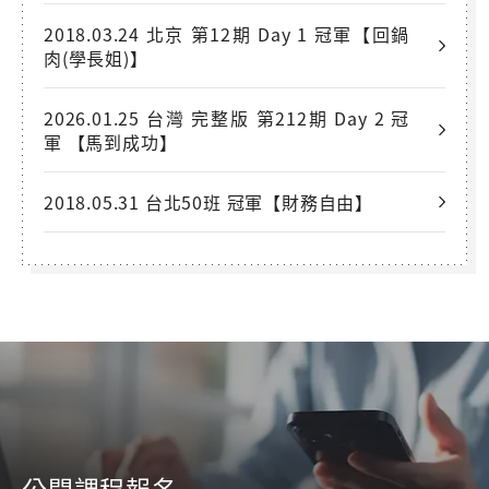
2018.03.24 北京 第12期 Day 1 冠軍【回鍋
肉(學長姐)】
2026.01.25 台灣 完整版 第212期 Day 2 冠
軍 【馬到成功】
2018.05.31 台北50班 冠軍【財務自由】