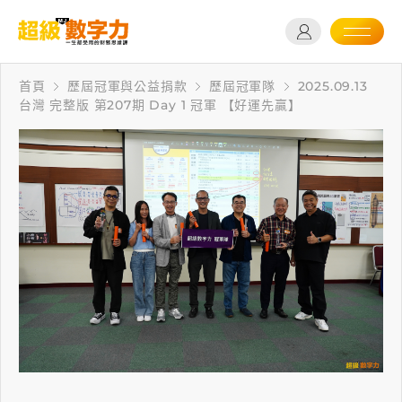
首頁
歷屆冠軍與公益捐款
歷屆冠軍隊
2025.09.13
台灣 完整版 第207期 Day 1 冠軍 【好運先贏】