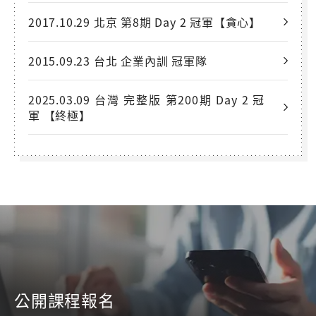
2017.10.29 北京 第8期 Day 2 冠軍【貪心】
2015.09.23 台北 企業內訓 冠軍隊
2025.03.09 台灣 完整版 第200期 Day 2 冠
軍 【終極】
公開課程報名