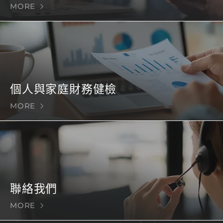
MORE
個人與家庭財務健檢
MORE
聯絡我們
MORE