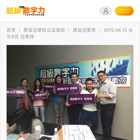
首頁
歷屆冠軍與公益捐款
歷屆冠軍隊
2015.06.13 台
北9班 冠軍隊