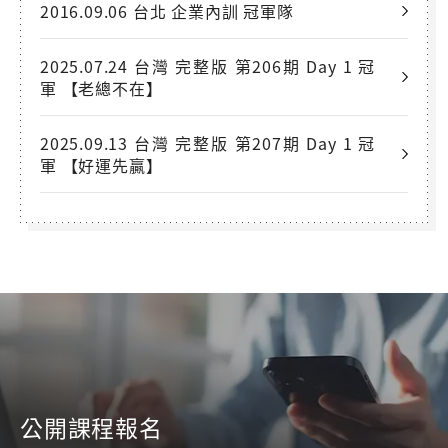
2016.09.06 台北 企業內訓 冠軍隊
2025.07.24 台灣 完整版 第206期 Day 1 冠
軍 【老總不在】
2025.09.13 台灣 完整版 第207期 Day 1 冠
軍 【好運先贏】
公開課程報名