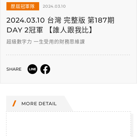
歷屆冠軍隊
2024.03.10
2024.03.10 台灣 完整版 第187期
DAY 2冠軍 【誰人跟我比】
超級數字力 一生受用的財務思維課
SHARE
MORE DETAIL