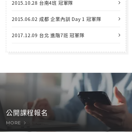
2015.10.28 台南4班 冠軍隊
2015.06.02 成都 企業內訓 Day 1 冠軍隊
2017.12.09 台北 進階7班 冠軍隊
公開課程報名
MORE