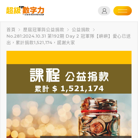
首頁
歷屆冠軍與公益捐款
公益捐款
No.281:2024.10.31 第192期 Day 2 冠軍隊【嶼嶼】愛心已送
出，累計捐款1,521,174，感謝大家