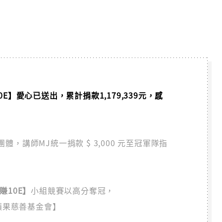
【賺10E】愛心已送出，累計捐款1,179,339元，感
，講師MJ統一捐款 $ 3,000 元至冠軍隊指
【賺10E】
小組競賽以高分奪冠，
蘋果慈善基金會】