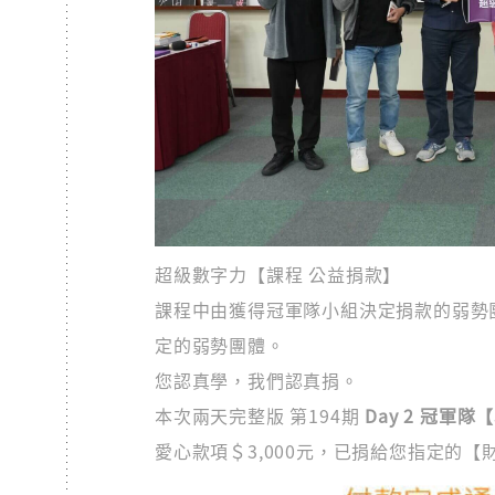
超級數字力【課程 公益捐款】
課程中由獲得冠軍隊小組決定捐款的弱勢團體
定的弱勢團體。
您認真學，我們認真捐。
本次兩天完整版 第194期
Day 2 冠軍隊【
愛心款項＄3,000元，已捐給您指定的