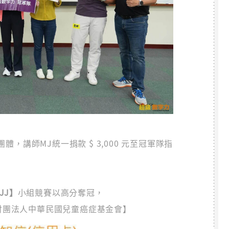
，講師MJ統一捐款 $ 3,000 元至冠軍隊指
JJ】
小組競賽以高分奪冠，
【財團法人中華民國兒童癌症基金會】